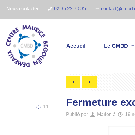
Nous contacter
02 35 22 70 35
contact@cmbd.
Accueil
Le CMBD
Fermeture exc
11
Publié par
Marion
à
19 n